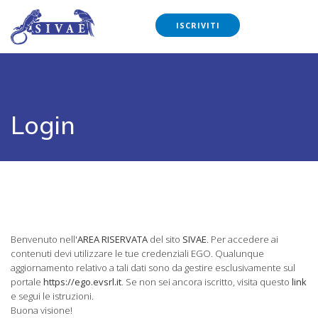
ISCRIVITI
Login
Benvenuto nell'
AREA RISERVATA
del sito
SIVAE
. Per accedere ai
contenuti devi utilizzare le tue credenziali EGO. Qualunque
aggiornamento relativo a tali dati sono da gestire esclusivamente sul
portale
https://ego.evsrl.it
. Se non sei ancora iscritto, visita questo
link
e segui le istruzioni.
Buona visione!